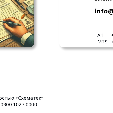
info
A1 +3
MTS +
остью «Схематек»
 0300 1027 0000